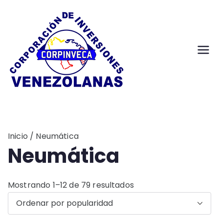
Saltar
al
contenido
Corpinv
La solución a su
necesidad
eca
Inicio
/ Neumática
Neumática
O
Mostrando 1–12 de 79 resultados
r
d