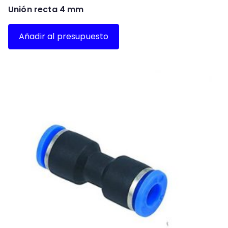
d
Unión recta 4 mm
a
d
Añadir al presupuesto