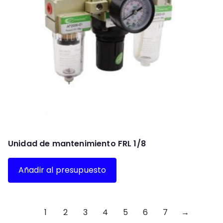
Unidad de mantenimiento FRL 1/8
Añadir al presupuesto
1
2
3
4
5
6
7
→